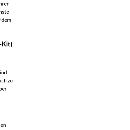
ohren
hste
f dem
-Kit)
sind
ich zu
ber
nen