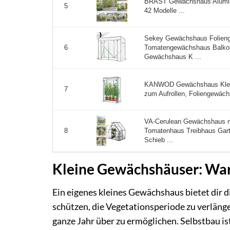
BRAST Gewächshaus Alumini
5
42 Modelle ...
Sekey Gewächshaus Folien
Tomatengewächshaus Balkon
6
Gewächshaus K ...
KANWOD Gewächshaus Klein
7
zum Aufrollen, Foliengewächs
VA-Cerulean Gewächshaus 
Tomatenhaus Treibhaus Gar
8
Schieb ...
Kleine Gewächshäuser: Wa
Ein eigenes kleines Gewächshaus bietet dir d
schützen, die Vegetationsperiode zu verlän
ganze Jahr über zu ermöglichen. Selbstbau ist