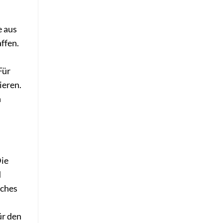
e aus
ffen.
Für
ieren.
n
Die
d
lches
ür den