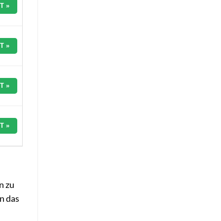
T »
T »
T »
T »
n zu
n das