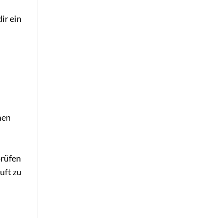
ir ein
men
s
prüfen
uft zu