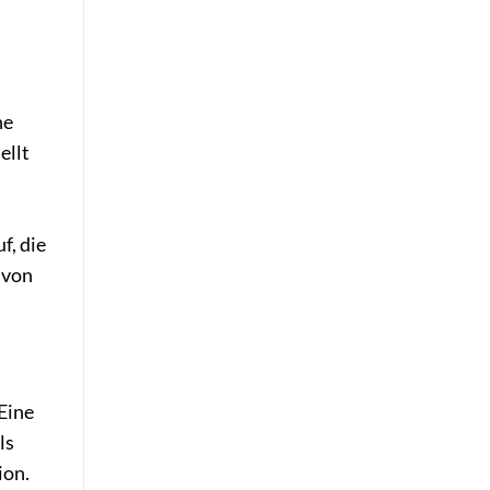
ne
ellt
f, die
 von
Eine
ls
ion.