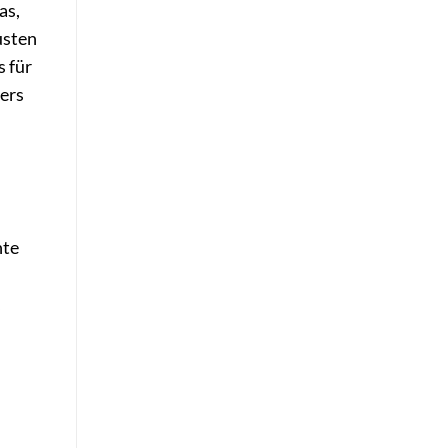
as,
usten
s für
ders
nte
,