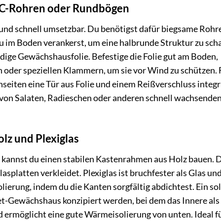
VC-Rohren oder Rundbögen
und schnell umsetzbar. Du benötigst dafür biegsame Rohr
u im Boden verankerst, um eine halbrunde Struktur zu scha
ige Gewächshausfolie. Befestige die Folie gut am Boden,
n oder speziellen Klammern, um sie vor Wind zu schützen. 
nseiten eine Tür aus Folie und einem Reißverschluss integr
 von Salaten, Radieschen oder anderen schnell wachsende
lz und Plexiglas
 kannst du einen stabilen Kastenrahmen aus Holz bauen. 
platten verkleidet. Plexiglas ist bruchfester als Glas un
solierung, indem du die Kanten sorgfältig abdichtest. Ein so
-Gewächshaus konzipiert werden, bei dem das Innere als
d ermöglicht eine gute Wärmeisolierung von unten. Ideal f