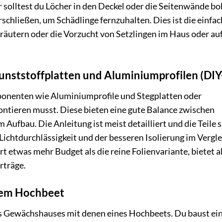
r solltest du Löcher in den Deckel oder die Seitenwände b
schließen, um Schädlinge fernzuhalten. Dies ist die einfac
räutern oder die Vorzucht von Setzlingen im Haus oder au
nststoffplatten und Aluminiumprofilen (DIY
mponenten wie Aluminiumprofile und Stegplatten oder
ntieren musst. Diese bieten eine gute Balance zwischen
m Aufbau. Die Anleitung ist meist detailliert und die Teile 
n Lichtdurchlässigkeit und der besseren Isolierung im Vergle
t etwas mehr Budget als die reine Folienvariante, bietet a
rträge.
rtem Hochbeet
es Gewächshauses mit denen eines Hochbeets. Du baust ei