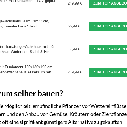
um mit Fundament | TÜV geprüft |
249,99 €
ZUM TOP ANGEBO
gewächshaus 200x170x77 cm,
, Tomatenhaus Stabil,
56,99 €
ZUM TOP ANGEBO
, Tomatengewächshaus mit Tür
17,99 €
ZUM TOP ANGEBO
haus Winterfest, Stabil & Einf ...
mit Fundament 125x180x195 cm
tengewächshaus Aluminium mit
219,99 €
ZUM TOP ANGEBO
rum selber bauen?
ie Möglichkeit, empfindliche Pflanzen vor Wettereinflüsse
gern und den Anbau von Gemüse, Kräutern oder Zierpflanze
 oft eine signifikant günstigere Alternative zu gekauften