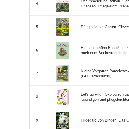
Der immergrüne Balkon. Ganz
4
Pflanzen: Pflegeleicht, bienen
Pflegeleichter Garten: Clever 
5
Einfach schöne Beete!: Imm
6
nach dem Baukastenprinzip: G
Kleine Vorgarten-Paradiese: A
7
(GU Gartenpraxis) ...
Let's go wild!: Ökologisch gä
8
lebendigen und pflegeleichte
Hildegard von Bingen: Das G
9