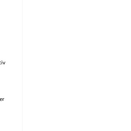
tiv
er