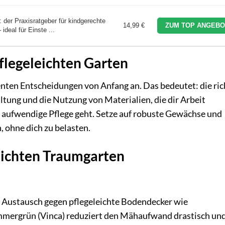
 der Praxisratgeber für kindgerechte
14,99 €
ZUM TOP ANGEBO
ideal für Einste ...
flegeleichten Garten
igenten Entscheidungen von Anfang an. Das bedeutet: die ric
tung und die Nutzung von Materialien, die dir Arbeit
 aufwendige Pflege geht. Setze auf robuste Gewächse und
, ohne dich zu belasten.
leichten Traumgarten
n Austausch gegen pflegeleichte Bodendecker wie
mmergrün (Vinca) reduziert den Mähaufwand drastisch un