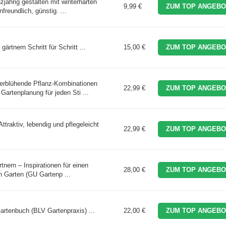
jährig gestalten mit winterharten
9,99 €
ZUM TOP ANGEBO
freundlich, günstig. ...
gärtnern Schritt für Schritt ...
15,00 €
ZUM TOP ANGEBO
erblühende Pflanz-Kombinationen
22,99 €
ZUM TOP ANGEBO
artenplanung für jeden Sti ...
ttraktiv, lebendig und pflegeleicht
22,99 €
ZUM TOP ANGEBO
rtnern – Inspirationen für einen
28,00 €
ZUM TOP ANGEBO
n Garten (GU Gartenp ...
artenbuch (BLV Gartenpraxis) ...
22,00 €
ZUM TOP ANGEBO