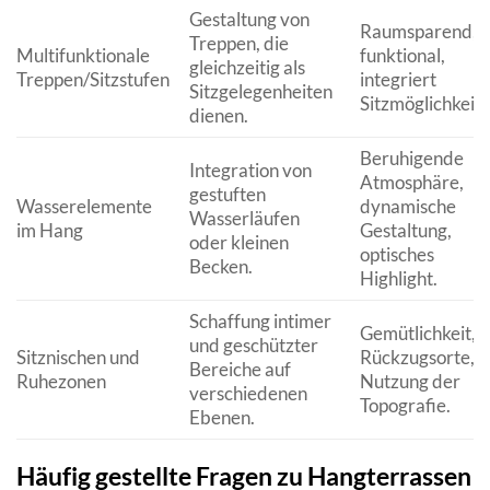
Gestaltung von
Raumsparend,
Treppen, die
Multifunktionale
funktional,
gleichzeitig als
Treppen/Sitzstufen
integriert
Sitzgelegenheiten
Sitzmöglichkeite
dienen.
Beruhigende
Integration von
Atmosphäre,
gestuften
Wasserelemente
dynamische
Wasserläufen
im Hang
Gestaltung,
oder kleinen
optisches
Becken.
Highlight.
Schaffung intimer
Gemütlichkeit,
und geschützter
Sitznischen und
Rückzugsorte,
Bereiche auf
Ruhezonen
Nutzung der
verschiedenen
Topografie.
Ebenen.
Häufig gestellte Fragen zu Hangterrassen