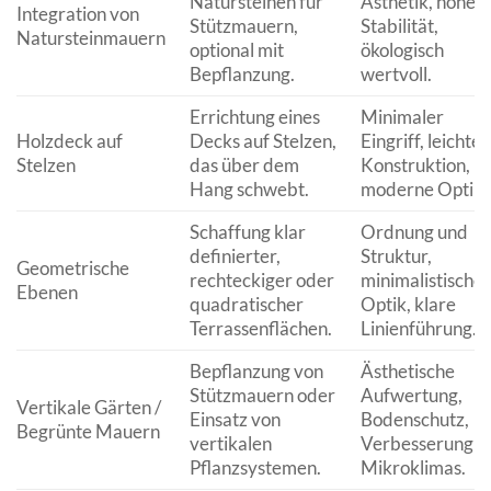
Natursteinen für
Ästhetik, hohe
Integration von
Stützmauern,
Stabilität,
Natursteinmauern
optional mit
ökologisch
Bepflanzung.
wertvoll.
Errichtung eines
Minimaler
Holzdeck auf
Decks auf Stelzen,
Eingriff, leichte
Stelzen
das über dem
Konstruktion,
Hang schwebt.
moderne Optik.
Schaffung klar
Ordnung und
definierter,
Struktur,
Geometrische
rechteckiger oder
minimalistische
Ebenen
quadratischer
Optik, klare
Terrassenflächen.
Linienführung.
Bepflanzung von
Ästhetische
Stützmauern oder
Aufwertung,
Vertikale Gärten /
Einsatz von
Bodenschutz,
Begrünte Mauern
vertikalen
Verbesserung d
Pflanzsystemen.
Mikroklimas.