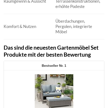
Raumgewinn & Aussicht
Terrassenkonstruktionen,
B
erhöhte Podeste
H
Überdachungen,
W
Komfort & Nutzen
Pergolen, integrierte
S
Möbel
E
Das sind die neuesten Gartenmöbel Set
Produkte mit der besten Bewertung
1