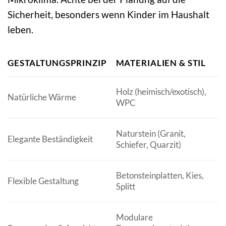
Sicherheit, besonders wenn Kinder im Haushalt
leben.
F
GESTALTUNGSPRINZIP
MATERIALIEN & STIL
A
S
Holz (heimisch/exotisch),
Natürliche Wärme
W
WPC
S
L
Naturstein (Granit,
Elegante Beständigkeit
B
Schiefer, Quarzit)
R
V
Betonsteinplatten, Kies,
Flexible Gestaltung
F
Splitt
K
V
Modulare
R