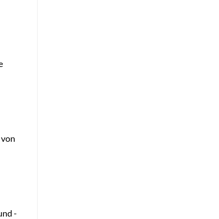
e
 von
und -