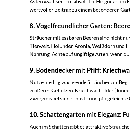
Ästen wachsen, ein absoluter Hingucker im Fr
wertvoller Beitrag zu einem besonderen Gar
8. Vogelfreundlicher Garten: Beere
Sträucher mit essbaren Beeren sind nicht nur
Tierwelt. Holunder, Aronia, Weißdorn und H
Nahrung. Achte auf ungiftige Arten, wenn du
9. Bodendecker mit Pfiff: Kriech
Nutze niedrig wachsende Sträucher zur Beg
größeren Gehölzen. Kriechwacholder (Juniper
Zwergmispel sind robuste und pflegeleichte
10. Schattengarten mit Eleganz: F
Auch im Schatten gibt es attraktive Sträucher