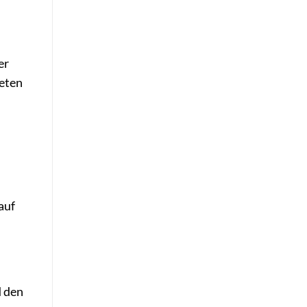
er
ieten
auf
d den