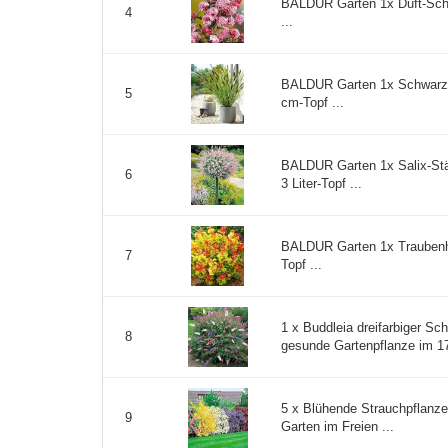
BALDUR Garten 1x Duft-Schn
4
...
BALDUR Garten 1x Schwarze
5
cm-Topf ...
BALDUR Garten 1x Salix-Stä
6
3 Liter-Topf ...
BALDUR Garten 1x Traubenhe
7
Topf ...
1 x Buddleia dreifarbiger S
8
gesunde Gartenpflanze im 17
5 x Blühende Strauchpflanze
9
Garten im Freien ...