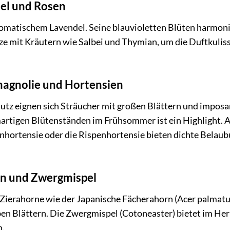
el und Rosen
omatischem Lavendel. Seine blauvioletten Blüten harmon
e mit Kräutern wie Salbei und Thymian, um die Duftkuliss
magnolie und Hortensien
hutz eignen sich Sträucher mit großen Blättern und impos
martigen Blütenständen im Frühsommer ist ein Highlight. 
nhortensie oder die Rispenhortensie bieten dichte Belau
orn und Zwergmispel
 Zierahorne wie der Japanische Fächerahorn (Acer palmat
ben Blättern. Die Zwergmispel (Cotoneaster) bietet im He
n.