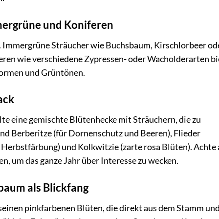
mergrüne und Koniferen
e. Immergrüne Sträucher wie Buchsbaum, Kirschlorbeer od
feren wie verschiedene Zypressen- oder Wacholderarten b
formen und Grüntönen.
ack
lte eine gemischte Blütenhecke mit Sträuchern, die zu
ind Berberitze (für Dornenschutz und Beeren), Flieder
d Herbstfärbung) und Kolkwitzie (zarte rosa Blüten). Achte 
n, um das ganze Jahr über Interesse zu wecken.
baum als Blickfang
 seinen pinkfarbenen Blüten, die direkt aus dem Stamm un