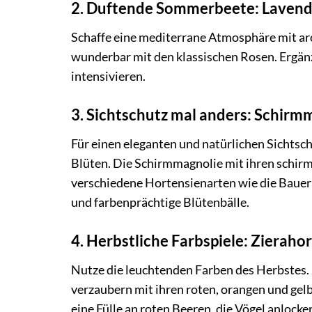
2. Duftende Sommerbeete: Lavend
Schaffe eine mediterrane Atmosphäre mit ar
wunderbar mit den klassischen Rosen. Ergänz
intensivieren.
3. Sichtschutz mal anders: Schirm
Für einen eleganten und natürlichen Sichtsc
Blüten. Die Schirmmagnolie mit ihren schir
verschiedene Hortensienarten wie die Bauer
und farbenprächtige Blütenbälle.
4. Herbstliche Farbspiele: Zierah
Nutze die leuchtenden Farben des Herbstes.
verzaubern mit ihren roten, orangen und gel
eine Fülle an roten Beeren, die Vögel anlocke