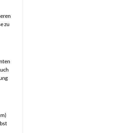
ieren
e zu
anten
Auch
bung
um)
rbst