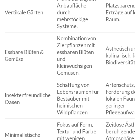
Anbaufläche
Platzsparend, 
Vertikale Gärten
durch
Erträge auf kl
mehrstöckige
Raum.
Systeme.
Kombination von
Zierpflanzen mit
Ästhetisch und
Essbare Blüten &
essbaren Blüten
kulinarisch, fö
Gemüse
und
Biodiversität.
kleinwüchsigen
Gemüsen.
Schaffung von
Artenschutz,
Lebensräumen für
Förderung der
Insektenfreundliche
Bestäuber mit
lokalen Fauna,
Oasen
heimischen
geringer
Wildpflanzen.
Pflegeaufwand
Fokus auf Form,
Zeitlose Ästhet
Textur und Farbe
beruhigende
Minimalistische
mit wenigen,
Atmosphäre,