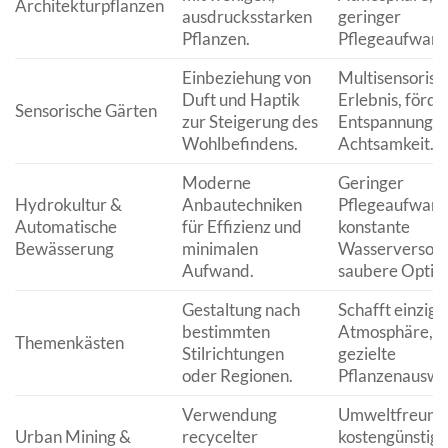
Architekturpflanzen
ausdrucksstarken
geringer
Pflanzen.
Pflegeaufwand
Einbeziehung von
Multisensorisc
Duft und Haptik
Erlebnis, förde
Sensorische Gärten
zur Steigerung des
Entspannung u
Wohlbefindens.
Achtsamkeit.
Moderne
Geringer
Hydrokultur &
Anbautechniken
Pflegeaufwand
Automatische
für Effizienz und
konstante
Bewässerung
minimalen
Wasserversorg
Aufwand.
saubere Optik.
Gestaltung nach
Schafft einziga
bestimmten
Atmosphäre,
Themenkästen
Stilrichtungen
gezielte
oder Regionen.
Pflanzenauswa
Verwendung
Umweltfreundl
Urban Mining &
recycelter
kostengünstig,