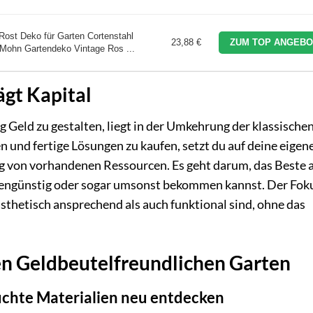
Rost Deko für Garten Cortenstahl
23,88 €
ZUM TOP ANGEBO
 Mohn Gartendeko Vintage Ros ...
ägt Kapital
 Geld zu gestalten, liegt in der Umkehrung der klassische
 und fertige Lösungen zu kaufen, setzt du auf deine eigen
ng von vorhandenen Ressourcen. Es geht darum, das Beste 
tengünstig oder sogar umsonst bekommen kannst. Der Fok
ästhetisch ansprechend als auch funktional sind, ohne das
nen Geldbeutelfreundlichen Garten
uchte Materialien neu entdecken