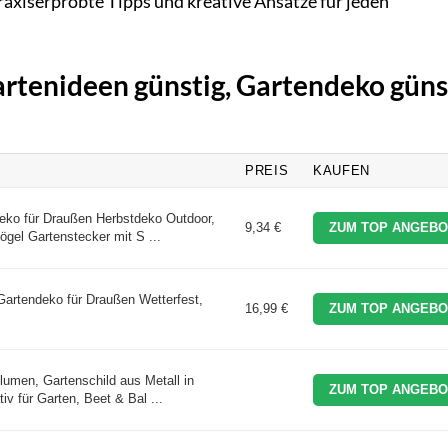
praxiserprobte Tipps und kreative Ansätze für jeden
artenideen günstig, Gartendeko güns
PREIS
KAUFEN
ko für Draußen Herbstdeko Outdoor,
9,34 €
ZUM TOP ANGEBO
gel Gartenstecker mit S ...
tendeko für Draußen Wetterfest,
16,99 €
ZUM TOP ANGEBO
umen, Gartenschild aus Metall in
ZUM TOP ANGEBO
tiv für Garten, Beet & Bal ...