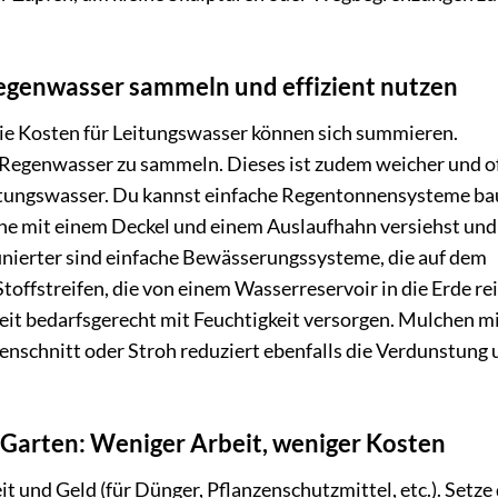
genwasser sammeln und effizient nutzen
 die Kosten für Leitungswasser können sich summieren.
s Regenwasser zu sammeln. Dieses ist zudem weicher und o
Leitungswasser. Du kannst einfache Regentonnensysteme ba
nne mit einem Deckel und einem Auslaufhahn versiehst und
finierter sind einfache Bewässerungssysteme, die auf dem
 Stoffstreifen, die von einem Wasserreservoir in die Erde re
it bedarfsgerecht mit Feuchtigkeit versorgen. Mulchen m
nschnitt oder Stroh reduziert ebenfalls die Verdunstung 
e Garten: Weniger Arbeit, weniger Kosten
it und Geld (für Dünger, Pflanzenschutzmittel, etc.). Setze