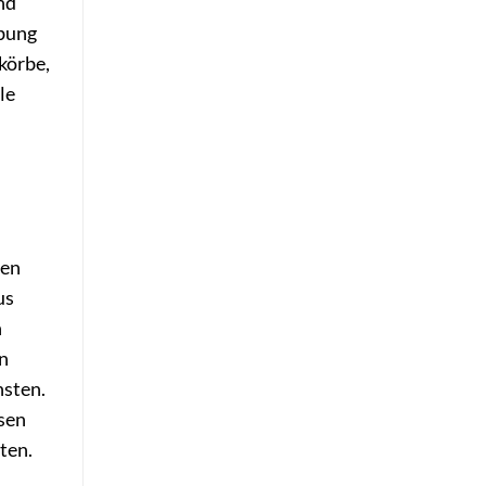
nd
ebung
körbe,
le
ten
us
n
en
nsten.
osen
ten.