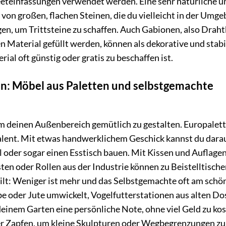
eeteinfassungen verwendet werden. Eine sehr natürliche u
on großen, flachen Steinen, die du vielleicht in der Umg
gen, um Trittsteine zu schaffen. Auch Gabionen, also Draht
 Material gefüllt werden, können als dekorative und stabi
al oft günstig oder gratis zu beschaffen ist.
n: Möbel aus Paletten und selbstgemachte
 deinen Außenbereich gemütlich zu gestalten. Europalet
talent. Mit etwas handwerklichem Geschick kannst du dara
l oder sogar einen Esstisch bauen. Mit Kissen und Auflage
ten oder Rollen aus der Industrie können zu Beistelltisch
ilt: Weniger ist mehr und das Selbstgemachte oft am schö
be oder Jute umwickelt, Vogelfutterstationen aus alten D
einem Garten eine persönliche Note, ohne viel Geld zu kos
er Zapfen, um kleine Skulpturen oder Wegbegrenzungen zu