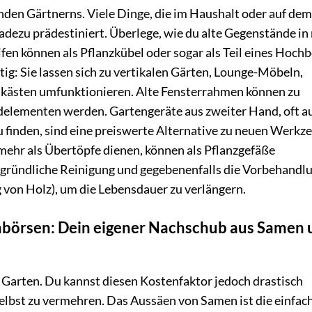
nden Gärtnerns. Viele Dinge, die im Haushalt oder auf dem
adezu prädestiniert. Überlege, wie du alte Gegenstände in
en können als Pflanzkübel oder sogar als Teil eines Hoch
tig: Sie lassen sich zu vertikalen Gärten, Lounge-Möbeln,
nkästen umfunktionieren. Alte Fensterrahmen können zu
lementen werden. Gartengeräte aus zweiter Hand, oft a
 finden, sind eine preiswerte Alternative zu neuen Werkz
 mehr als Übertöpfe dienen, können als Pflanzgefäße
e gründliche Reinigung und gegebenenfalls die Vorbehandl
g von Holz), um die Lebensdauer zu verlängern.
hbörsen: Dein eigener Nachschub aus Samen 
m Garten. Du kannst diesen Kostenfaktor jedoch drastisch
selbst zu vermehren. Das Aussäen von Samen ist die einfac