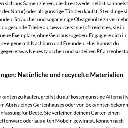
en sich aus Samen ziehen, die du entweder selbst sammelst
 der Natur) oder als günstige Tütchen kaufst. Stecklinge s
uden, Sträucher und sogar einige Obstgehölze zu vermehr
 gesunde Triebe ab, bewurzelst sie (oft reicht es, sie in
o neue Exemplare, ohne Geld auszugeben. Engagiere dich in
ine eigene mit Nachbarn und Freunden. Hier kannst du
 gegen etwas Neues tauschen und so deinen Pflanzenbest
ngen: Natürliche und recycelte Materialien
nkanten zu kaufen, greifst du auf kostengünstige Alternati
t beim Abriss eines Gartenhauses oder von Bekannten bekom
infassung für Beete. Sie verleihen deinem Garten einen
alettenware oder aus alten Möbeln gewinnst, können nach