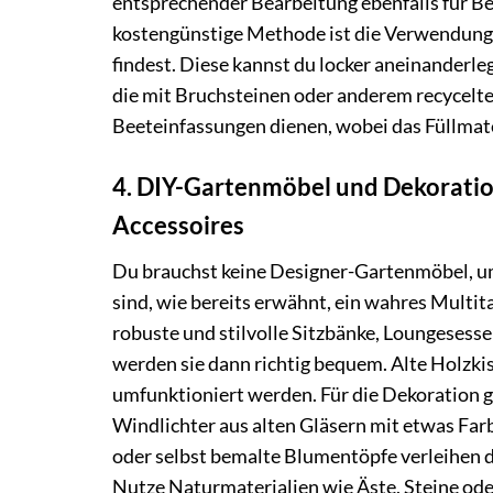
entsprechender Bearbeitung ebenfalls für B
kostengünstige Methode ist die Verwendung v
findest. Diese kannst du locker aneinanderle
die mit Bruchsteinen oder anderem recycelten
Beeteinfassungen dienen, wobei das Füllmateri
4. DIY-Gartenmöbel und Dekoratio
Accessoires
Du brauchst keine Designer-Gartenmöbel, um
sind, wie bereits erwähnt, ein wahres Multi
robuste und stilvolle Sitzbänke, Loungesesse
werden sie dann richtig bequem. Alte Holzkis
umfunktioniert werden. Für die Dekoration g
Windlichter aus alten Gläsern mit etwas Far
oder selbst bemalte Blumentöpfe verleihen d
Nutze Naturmaterialien wie Äste, Steine od