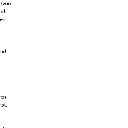
 (von
ind
en.
and
ven
mst,