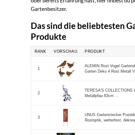
oder bereits Erfahrung hast, hier findest du 
Gartenbesitzer.
Das sind die beliebtesten G
Produkte
RANK
VORSCHAU
PRODUKT
ALEMIN Rost Vogel Gartende
1
Garten Deko 4 Rost Metall Vö
TERESA'S COLLECTIONS Gar
2
Metallpfau 83cm ...
UNUS Gartenstecker Pustebl
3
Rostoptik, wetterfest, dekora