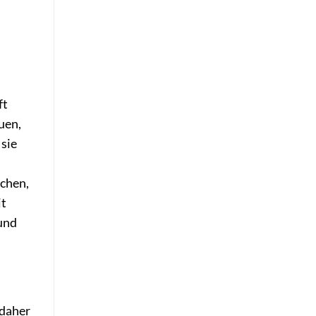
ft
uen,
 sie
ichen,
it
und
 daher