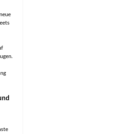
 neue
beets
uf
eugen.
ung
und
hste