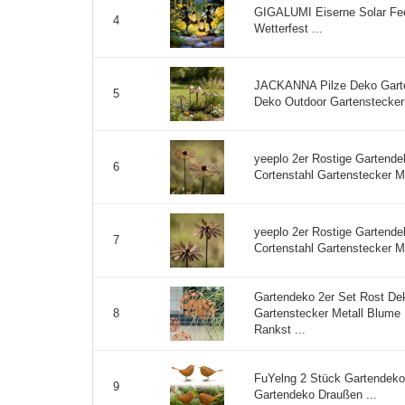
GIGALUMI Eiserne Solar Fee
4
Wetterfest ...
JACKANNA Pilze Deko Garten
5
Deko Outdoor Gartenstecker R
yeeplo 2er Rostige Gartende
6
Cortenstahl Gartenstecker M
yeeplo 2er Rostige Gartende
7
Cortenstahl Gartenstecker M
Gartendeko 2er Set Rost Dek
Gartenstecker Metall Blume
8
Rankst ...
FuYelng 2 Stück Gartendeko
9
Gartendeko Draußen ...