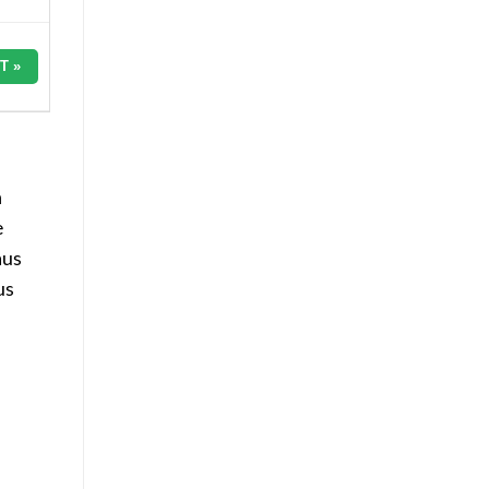
T »
n
e
aus
us