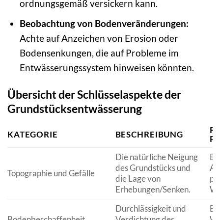
ordnungsgemäß versickern kann.
Beobachtung von Bodenveränderungen:
Achte auf Anzeichen von Erosion oder
Bodensenkungen, die auf Probleme im
Entwässerungssystem hinweisen könnten.
Übersicht der Schlüsselaspekte der
Grundstücksentwässerung
RE
KATEGORIE
BESCHREIBUNG
P
Die natürliche Neigung
Be
des Grundstücks und
Ab
Topographie und Gefälle
die Lage von
pot
Erhebungen/Senken.
Wa
Durchlässigkeit und
Bee
Bodenbeschaffenheit
Verdichtung des
Wa