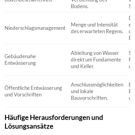
Bodens.
St
De
Menge und Intensität
er
Niederschlagsmanagement
des erwarteten Regens.
de
En
Ableitung von Wasser
Sc
Gebäudenahe
direkt um Fundamente
Fe
Entwässerung
und Keller.
un
Anschlussmöglichkeiten
Be
Öffentliche Entwässerung
und lokale
En
und Vorschriften
Bauvorschriften.
un
Häufige Herausforderungen und
Lösungsansätze