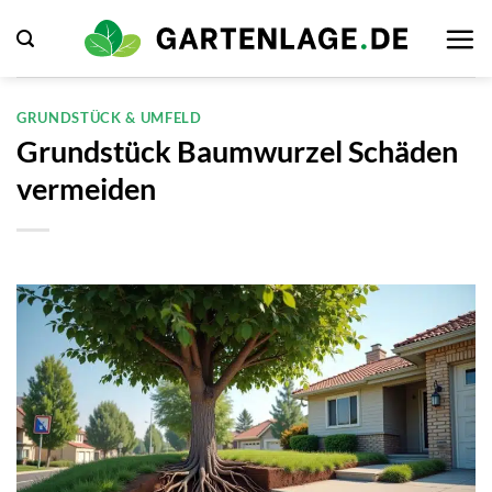
Zum
Inhalt
springen
GRUNDSTÜCK & UMFELD
Grundstück Baumwurzel Schäden
vermeiden