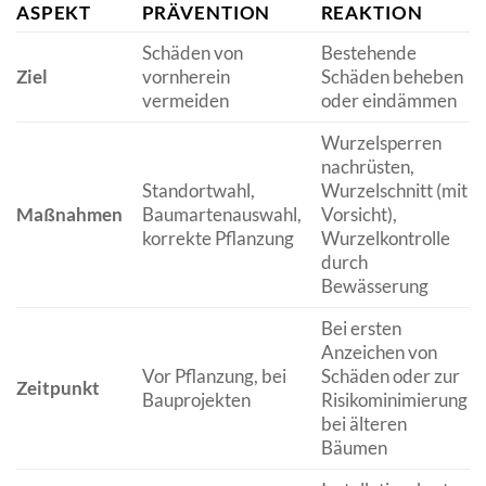
ASPEKT
PRÄVENTION
REAKTION
Schäden von
Bestehende
Ziel
vornherein
Schäden beheben
vermeiden
oder eindämmen
Wurzelsperren
nachrüsten,
Standortwahl,
Wurzelschnitt (mit
Maßnahmen
Baumartenauswahl,
Vorsicht),
korrekte Pflanzung
Wurzelkontrolle
durch
Bewässerung
Bei ersten
Anzeichen von
Vor Pflanzung, bei
Schäden oder zur
Zeitpunkt
Bauprojekten
Risikominimierung
bei älteren
Bäumen